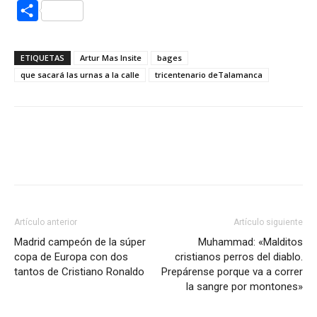
Compartir
ETIQUETAS
Artur Mas Insite
bages
que sacará las urnas a la calle
tricentenario deTalamanca
Artículo anterior
Artículo siguiente
Madrid campeón de la súper
Muhammad: «Malditos
copa de Europa con dos
cristianos perros del diablo.
tantos de Cristiano Ronaldo
Prepárense porque va a correr
la sangre por montones»