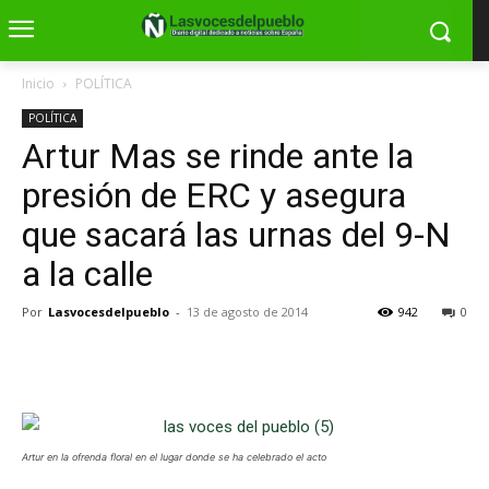
Inicio
POLÍTICA
POLÍTICA
Artur Mas se rinde ante la
presión de ERC y asegura
que sacará las urnas del 9-N
a la calle
Por
Lasvocesdelpueblo
-
13 de agosto de 2014
942
0
Artur en la ofrenda floral en el lugar donde se ha celebrado el acto