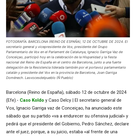
FOTOGRAFÍA. BARCELONA (REINO DE ESPAÑA), 12 DE OCTUBRE DE 2024. El
secretario general y vicepresidente de Vox, presidente del Grupo
Parlamentario de Vox en el Parlament de Catalunya, Ignacio Garriga Vaz de
Conceiçao, participó hoy en la celebración de la Hispanidad y la fiesta
nacional del Reino de España en el centro de Barcelona, junto a una fuerte
delegación de la Resistencia liderada también por el portavoz parlamentario
catalán y presidente del Vox en la provincia de Barcelona, Joan Garriga
Doménech. Lasvocesdelpueblo (Ñ Pueblo)
Barcelona (Reino de España), sábado 12 de octubre de 2024
(Efe).-
Caso Koldo
y Caso Delcy | El secretario general de
Vox, Ignacio Garriga vaz de Conceiçao, ha anunciado este
sábado que su partido «va a endurecer su ofensiva judicial» y
pedirá que el presidente del Gobierno, Pedro Sánchez, declare
ante el juez, porque, a su juicio, estaba «al frente de una