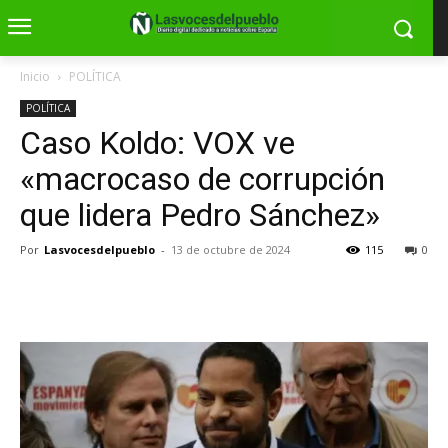
Inicio
POLÍTICA
POLÍTICA
Caso Koldo: VOX ve
«macrocaso de corrupción
que lidera Pedro Sánchez»
Por
Lasvocesdelpueblo
-
13 de octubre de 2024
115
0