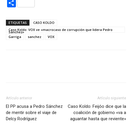
Compartir
ETIQUETAS
CASO KOLDO
Caso Koldo: VOX ve «macrocaso de corrupción que lidera Pedro
Sánchez»
Garriga
sanchez
VOX
Artículo anterior
Artículo siguiente
El PP acusa a Pedro Sánchez
Caso Koldo: Feijóo dice que la
de mentir sobre el viaje de
coalición de gobierno «va a
Delcy Rodríguez
aguantar hasta que reviente»