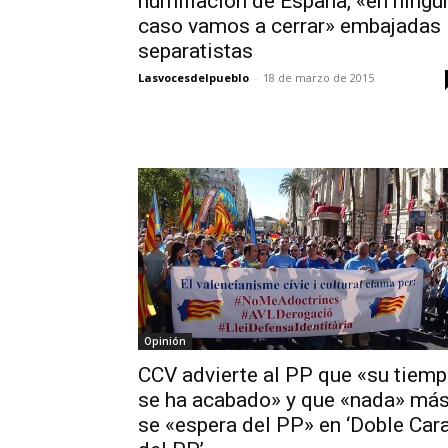
humillación de España, «en ningú
caso vamos a cerrar» embajadas
separatistas
Lasvocesdelpueblo
-
18 de marzo de 2015
Opinión
CCV advierte al PP que «su tiem
se ha acabado» y que «nada» má
se «espera del PP» en ‘Doble Car