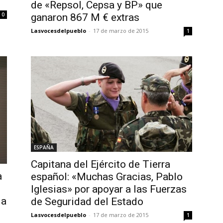
de «Repsol, Cepsa y BP» que
0
ganaron 867 M € extras
Lasvocesdelpueblo
-
17 de marzo de 2015
1
ESPAÑA
Capitana del Ejército de Tierra
a
español: «Muchas Gracias, Pablo
Iglesias» por apoyar a las Fuerzas
 a
de Seguridad del Estado
Lasvocesdelpueblo
-
17 de marzo de 2015
1