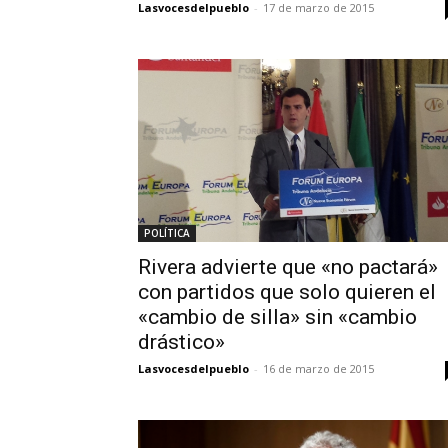
Lasvocesdelpueblo
-
17 de marzo de 2015
POLÍTICA
Rivera advierte que «no pactará»
con partidos que solo quieren el
«cambio de silla» sin «cambio
drástico»
Lasvocesdelpueblo
-
16 de marzo de 2015