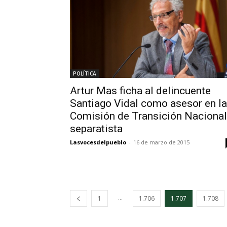
POLÍTICA
Artur Mas ficha al delincuente
Santiago Vidal como asesor en la
Comisión de Transición Nacional
separatista
Lasvocesdelpueblo
-
16 de marzo de 2015
...
1
1.706
1.707
1.708