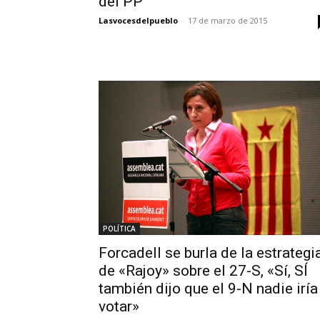
del PP’
Lasvocesdelpueblo
-
17 de marzo de 2015
POLÍTICA
Forcadell se burla de la estrategi
de «Rajoy» sobre el 27-S, «Sí, SÍ
también dijo que el 9-N nadie iría
votar»