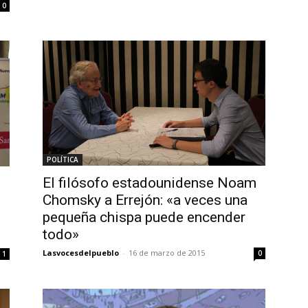
0
POLÍTICA
El filósofo estadounidense Noam
Chomsky a Errejón: «a veces una
pequeña chispa puede encender
todo»
Lasvocesdelpueblo
-
16 de marzo de 2015
0
1