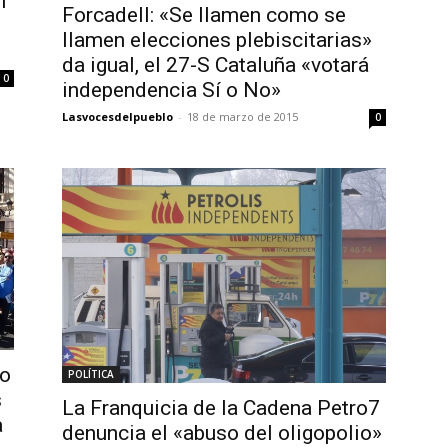
n
Forcadell: «Se llamen como se
llamen elecciones plebiscitarias»
da igual, el 27-S Cataluña «votará
0
independencia Sí o No»
Lasvocesdelpueblo
-
18 de marzo de 2015
0
po
POLÍTICA
s
La Franquicia de la Cadena Petro7
a
denuncia el «abuso del oligopolio»