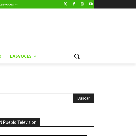
Lasvoces
O
LASVOCES
Ñ Pueblo Televisión