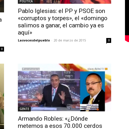
POLÍTICA
Pablo Iglesias: el PP y PSOE son
«corruptos y torpes», el «domingo
a
salimos a ganar, el cambio ya es
aquí»
i
Lasvocesdelpueblo
-
20 de marzo de 2015
0
0
GENTE
Armando Robles: «¿Dónde
metemos a esos 70.000 cerdos