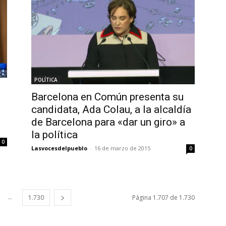
POLÍTICA
Barcelona en Común presenta su
candidata, Ada Colau, a la alcaldía
de Barcelona para «dar un giro» a
la política
0
Lasvocesdelpueblo
-
16 de marzo de 2015
0
...
1.730
Página 1.707 de 1.730