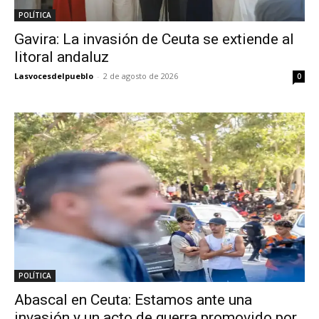
POLÍTICA
Gavira: La invasión de Ceuta se extiende al
litoral andaluz
Lasvocesdelpueblo
-
2 de agosto de 2026
0
POLÍTICA
Abascal en Ceuta: Estamos ante una
invasión y un acto de guerra promovido por