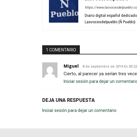
https://www.lasvocesdelpueblo.c
Diario digital español dedicad
Lasvocesdelpueblo (Ñ Pueblo)
1 COMENTARIO
Miguel
8 de septiembre de 2014 En 00:22
Cierto, al parecer ya serían tres vec
Iniciar sesión para dejar un comentari
DEJA UNA RESPUESTA
Iniciar sesión para dejar un comentario