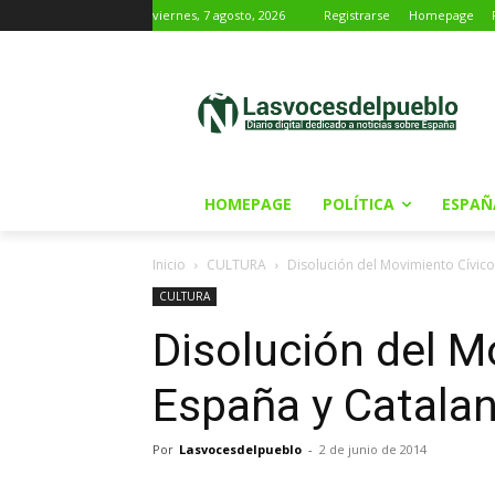
viernes, 7 agosto, 2026
Registrarse
Homepage
HOMEPAGE
POLÍTICA
ESPAÑ
Inicio
CULTURA
Disolución del Movimiento Cívico
CULTURA
Disolución del M
España y Catalan
Por
Lasvocesdelpueblo
-
2 de junio de 2014