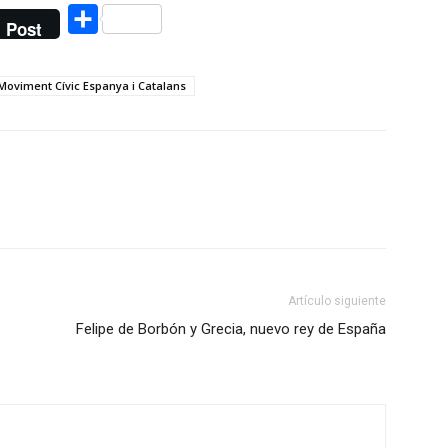
Compartir
Post
Moviment Cívic Espanya i Catalans
Artículo siguiente
Felipe de Borbón y Grecia, nuevo rey de España