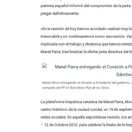
patriota español informó del compromiso de la junta d
plegar definitivamente.
«En la reunión de hoy hemos acordado realizar muy b
irrevocable y no continuaremos como asociación. Vam
implicada con el trabajo y dinámica que hemos tenid
Manel Parra, tras finalizar la última junta directiva de
Manel Parra entregando el Corazón a Presidente del gobierno,
campaña del PP en Barcelona Plza de los Toros
La plataforma hispánica catalana de Manel Parra, Movi
centro histórico de la ciudad condal, un 19 de septi
redes sociales. En aquella espontánea reunión, los a
– 12 de Octubre 2012- para celebrar la fiesta de la hi