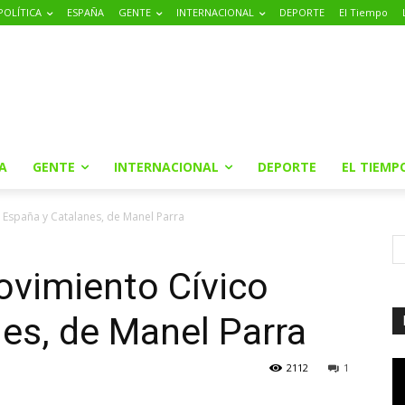
POLÍTICA
ESPAÑA
GENTE
INTERNACIONAL
DEPORTE
El Tiempo
A
GENTE
INTERNACIONAL
DEPORTE
EL TIEMP
 España y Catalanes, de Manel Parra
ovimiento Cívico
es, de Manel Parra
2112
1