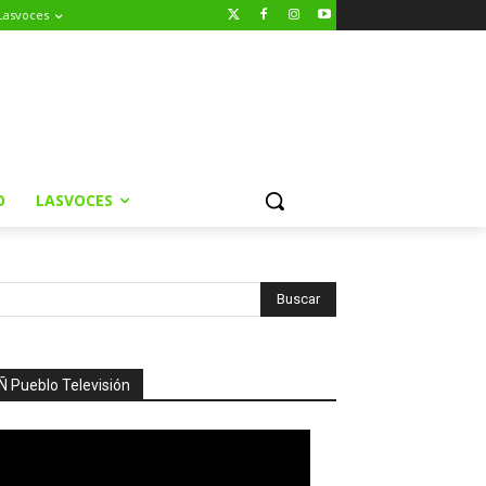
Lasvoces
O
LASVOCES
Ñ Pueblo Televisión