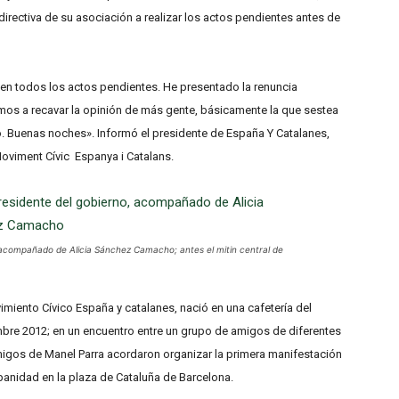
irectiva de su asociación a realizar los actos pendientes antes de
ien todos los actos pendientes. He presentado la renuncia
os a recavar la opinión de más gente, básicamente la que sestea
o. Buenas noches». Informó el presidente de España Y Catalanes,
l Moviment Cívic Espanya i Catalans.
 acompañado de Alicia Sánchez Camacho; antes el mitin central de
miento Cívico España y catalanes, nació en una cafetería del
embre 2012; en un encuentro entre un grupo de amigos de diferentes
migos de Manel Parra acordaron organizar la primera manifestación
spanidad en la plaza de Cataluña de Barcelona.