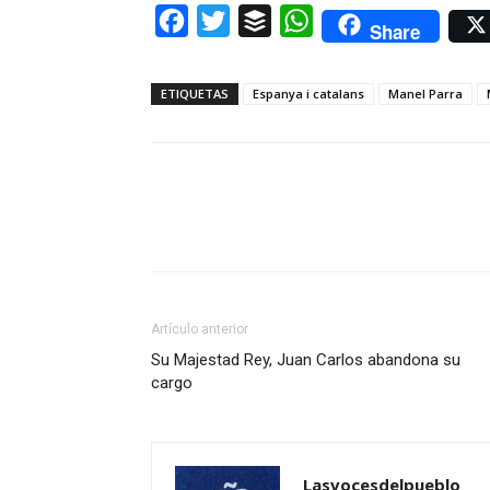
Facebook
Twitter
Buffer
WhatsApp
Share
ETIQUETAS
Espanya i catalans
Manel Parra
Artículo anterior
Su Majestad Rey, Juan Carlos abandona su
cargo
Lasvocesdelpueblo