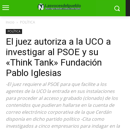
Inicio
POLÍTICA
POLÍTICA
El juez autoriza a la UCO a
investigar al PSOE y su
«Think Tank» Fundación
Pablo Iglesias
-El juez requiere al PSOE para que facilite a los
agentes de la UCO la entrada en sus instalaciones
para proceder al acceso y grabado (clonado) de los
contenidos que pudieran hallarse en la cuenta de
correo electrónico corporativa de la que Cerdán
disponía en dicho partido político -Cita como
investigados a cinco empresarios para indagar en la