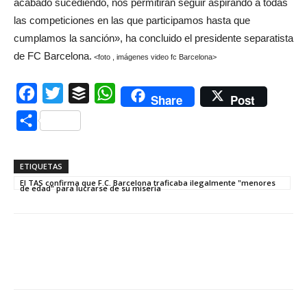
acabado sucediendo, nos permitirán seguir aspirando a todas
las competiciones en las que participamos hasta que
cumplamos la sanción», ha concluido el presidente separatista
de FC Barcelona.
<foto , imágenes video fc Barcelona>
Facebook
Twitter
Buffer
WhatsApp
Share
Post
Compartir
ETIQUETAS
El TAS confirma que F.C. Barcelona traficaba ilegalmente "menores
de edad" para lucrarse de su miseria