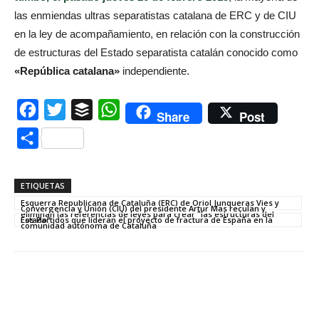
las enmiendas ultras separatistas catalana de ERC y de CIU
en la ley de acompañamiento, en relación con la construcción
de estructuras del Estado separatista catalán conocido como
«República catalana»
independiente.
Facebook
Twitter
Buffer
WhatsApp
Share
Post
Compartir
ETIQUETAS
Esquerra Republicana de Cataluña (ERC) de Oriol Junqueras Vies y
Convergencia y Unión (CIU) del presidente Artur Mas reculan y
eliminan las referencias de leyes para crear "las estructuras del
Estado"
Los Partidos que lideran el proyecto de fractura de España en la
comunidad autónoma de Cataluña