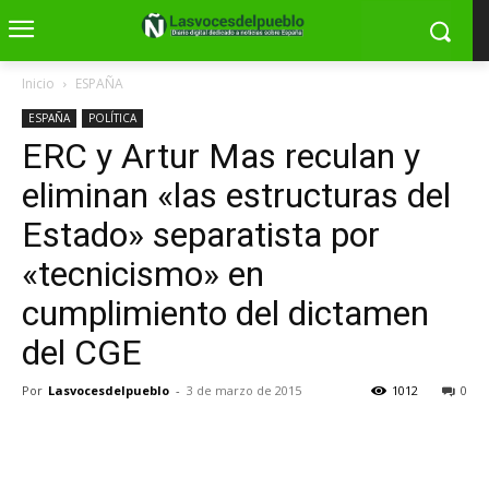
Inicio
ESPAÑA
ESPAÑA
POLÍTICA
ERC y Artur Mas reculan y
eliminan «las estructuras del
Estado» separatista por
«tecnicismo» en
cumplimiento del dictamen
del CGE
Por
Lasvocesdelpueblo
-
3 de marzo de 2015
1012
0