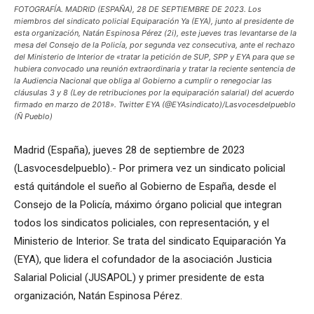
FOTOGRAFÍA. MADRID (ESPAÑA), 28 DE SEPTIEMBRE DE 2023. Los
miembros del sindicato policial Equiparación Ya (EYA), junto al presidente de
esta organización, Natán Espinosa Pérez (2i), este jueves tras levantarse de la
mesa del Consejo de la Policía, por segunda vez consecutiva, ante el rechazo
del Ministerio de Interior de «tratar la petición de SUP, SPP y EYA para que se
hubiera convocado una reunión extraordinaria y tratar la reciente sentencia de
la Audiencia Nacional que obliga al Gobierno a cumplir o renegociar las
cláusulas 3 y 8 (Ley de retribuciones por la equiparación salarial) del acuerdo
firmado en marzo de 2018». Twitter EYA (@EYAsindicato)/Lasvocesdelpueblo
(Ñ Pueblo)
Madrid (España), jueves 28 de septiembre de 2023
(Lasvocesdelpueblo).- Por primera vez un sindicato policial
está quitándole el sueño al Gobierno de España, desde el
Consejo de la Policía, máximo órgano policial que integran
todos los sindicatos policiales, con representación, y el
Ministerio de Interior. Se trata del sindicato Equiparación Ya
(EYA), que lidera el cofundador de la asociación Justicia
Salarial Policial (JUSAPOL) y primer presidente de esta
organización, Natán Espinosa Pérez.