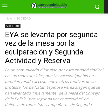
Inicio
SOCIEDAD
SOCIEDAD
EYA se levanta por segunda
vez de la mesa por la
equiparación y Segunda
Actividad y Reserva
En un comunicado difundido por esta entidad sindical
en sus redes sociales, que Lasvocesdelpueblo ha
también tenido acceso, entre otros motivos de su
protesta, los de Natán Espinosa Pérez alegan que se
han levantado "nuevamente" de la Mesa del Consejo
de la Policía "por segunda vez consecutiva" en
defensa de todos "sus compañeros de Segunda