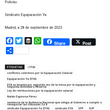
Policía»
Sindicato Equiparación Ya
Madrid, a 28 de septiembre de 2023.
Facebook
Twitter
Buffer
WhatsApp
Share
Post
Compartir
ETIQUETAS
( EYA)
conflictos colectivos por la Equiparación Salarial
Equiparación Ya (EYA)
EYA se levanta por segunda vez de la mesa por la equiparación y
Segunda Actividad y Reserva
Ley de retribuciones por la equiparación salarial
Natán Espinosa Pérez
sentencia de la Audiencia Nacional que obliga al Gobierno a cumplir o
renegociar las cláusulas 3 y 8
sindicato Equiparación Ya (EYA)
sindicato EYA
SPP
SUP