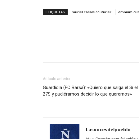
ETIQUETAS
muriel casals couturier
òmnium cult
Artículo anterior
Guardiola (FC Barsa): «Quiero que salga el Sí el
27S y pudiéramos decidir lo que queremos»
Lasvocesdelpueblo
https://www.lasvocesdelpueblo.c