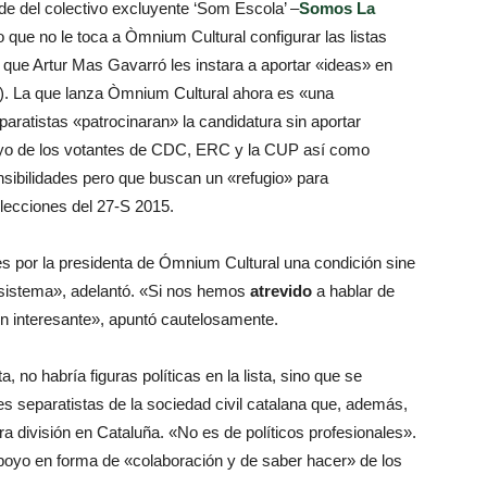
e del colectivo excluyente ‘Som Escola’ –
Somos La
 que no le toca a Òmnium Cultural configurar las listas
 que Artur Mas Gavarró les instara a aportar «ideas» en
).
La que lanza Òmnium Cultural ahora es «una
paratistas «patrocinaran» la candidatura sin aportar
poyo de los votantes de CDC, ERC y la CUP así como
sibilidades pero que buscan un «refugio» para
elecciones del 27-S 2015.
s por la presidenta de Ómnium Cultural una condición sine
sistema», adelantó.
«Si nos hemos
atrevido
a hablar de
ven interesante», apuntó cautelosamente.
 no habría figuras políticas en la lista, sino que se
s separatistas de la sociedad civil catalana que, además,
ra división en Cataluña.
«No es de políticos profesionales».
apoyo en forma de «colaboración y de saber hacer» de los