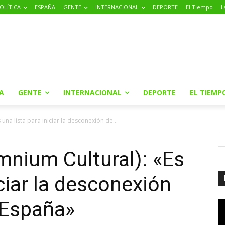
OLÍTICA
ESPAÑA
GENTE
INTERNACIONAL
DEPORTE
El Tiempo
L
A
GENTE
INTERNACIONAL
DEPORTE
EL TIEMP
una lista para iniciar la desconexión de...
mnium Cultural): «Es
iciar la desconexión
 España»