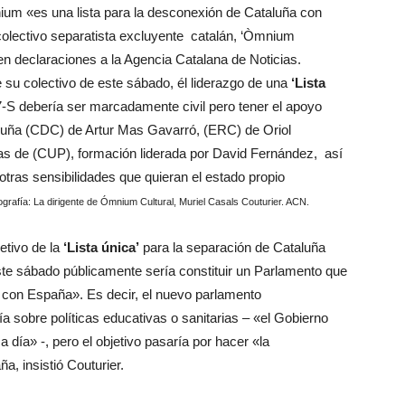
um «es una lista para la desconexión de Cataluña con
colectivo separatista excluyente catalán, ‘Òmnium
 en declaraciones a la Agencia Catalana de Noticias.
 su colectivo de este sábado, él liderazgo de una
‘Lista
-S debería ser marcadamente civil pero tener el apoyo
uña (CDC) de Artur Mas Gavarró, (ERC) de Oriol
tas de (CUP), formación liderada por David Fernández, así
otras sensibilidades que quieran el estado propio
ografía: La dirigente de Ómnium Cultural, Muriel Casals Couturier. ACN.
etivo de la
‘Lista única’
para la separación de Cataluña
te sábado públicamente sería constituir un Parlamento que
 con España».
Es decir, el nuevo parlamento
ía sobre políticas educativas o sanitarias – «el Gobierno
a día» -, pero el objetivo pasaría por hacer «la
a, insistió Couturier
.