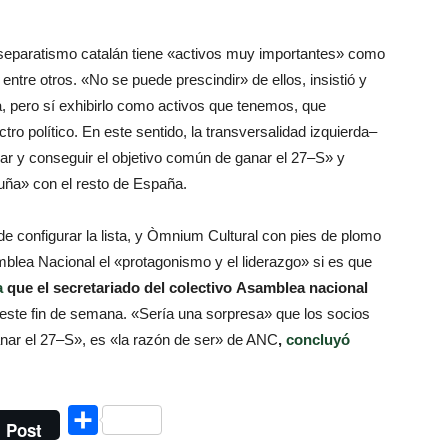
separatismo
catalán
tiene «
activos
muy importantes»
como
entre otros.
«No
se
puede prescindir
» de ellos, insistió y
a,
pero sí
exhibirlo
como activos
que tenemos
, que
ctro
político.
En este sentido
, la transversalidad
izquierda
–
nar y
conseguir
el objetivo común
de ganar el
27
–
S» y
luña» con el resto de España.
de configurar
la lista,
y
Òmnium Cultural
con pies
de plomo
mblea Nacional
el
«
protagonismo
y el liderazgo
» si es
que
a
que
el secretariado
del colectivo Asamblea nacional
este fin de
semana.
«Sería
una sorpresa
» que los
socios
nar el
27
–
S»
, es «
la razón de ser»
de ANC
,
concluyó
Compartir
Post