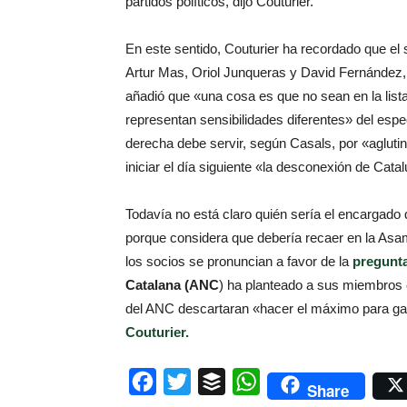
partidos políticos, dijo Couturier.
En este
sentido,
Couturier
ha recordado que el
Artur Mas
, Oriol Junqueras
y David
Fernández,
añadió que «una cosa es que
no sean
en la list
representan
sensibilidades
diferentes»
del espe
derecha
debe servir
, según
Casals
, por «
agluti
iniciar el día siguiente «la desconexión de Cata
Todavía no está
claro quién
sería el encargado
porque considera que
debería recaer en
la Asa
los socios
se
pronuncian
a favor de la
pregunt
Catalana (ANC
)
ha planteado a sus
miembros
del ANC
descartaran
«
hacer el máximo
para ga
Couturier.
Facebook
Twitter
Buffer
WhatsApp
Share