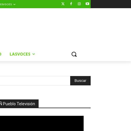
asvoces
O
LASVOCES
Ñ Pueblo Televisión