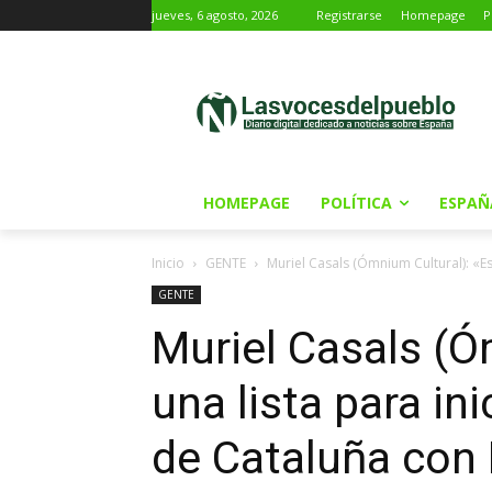
jueves, 6 agosto, 2026
Registrarse
Homepage
P
HOMEPAGE
POLÍTICA
ESPAÑ
Inicio
GENTE
Muriel Casals (Ómnium Cultural): «Es 
GENTE
Muriel Casals (Ó
una lista para in
de Cataluña con