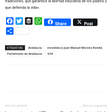
tradiciones, que garantice la libertad educativa de los padres y
que defienda la vida».
Facebook
Twitter
Buffer
WhatsApp
Share
Post
Compartir
ETIQUETAS
Andalucía
investidura Juan Manuel Moreno Bonilla
Parlamento de Andalucía
VOX
Artículo anterior
Artículo siguiente