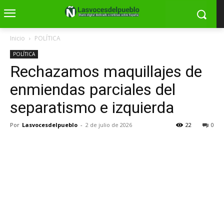
Inicio
POLÍTICA
POLÍTICA
Rechazamos maquillajes de
enmiendas parciales del
separatismo e izquierda
Por
Lasvocesdelpueblo
-
2 de julio de 2026
22
0