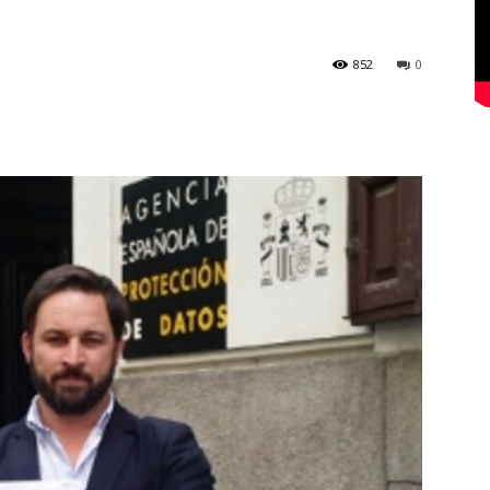
852
0