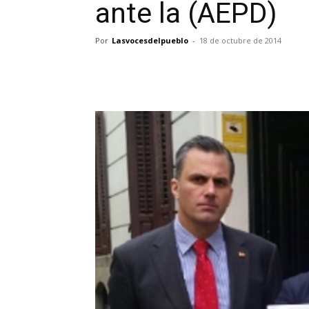
ante la (AEPD)
Por
Lasvocesdelpueblo
-
18 de octubre de 2014