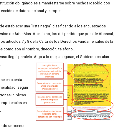
onstitución obligándoles a manifestarse sobre hechos ideológicos
tección de datos nacional y europea.
 establecer una “lista negra” clasificando a los encuestados
esión de Artur Mas.
Asimismo, los del partido que preside Abascal,
os artículos 7 y 8 de la Carta de los Derechos Fundamentales de la
les como son el nombre, dirección, teléfono…
so ilegal paralelo. Algo a lo que, aseguran, el Gobierno catalán
.
rse en cuenta
neralidad, según
ciones Publicas
 competencias en
.
rado un «censo