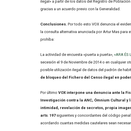
ilegal» a partir de los datos del Registro de Població
gracias a un acuerdo previo con la Generalidad.
Conclusiones.
Por todo esto VOX denuncia el eviden
la consulta alternativa anunciada por Artur Mas para 
prohíba:
La actividad de encuesta «puerta a puerta»,
«ARA ÉS 
secesión el 9 de Noviembre de 2014 o en cualquier otr
posible utilización ilegal de datos del padrón de habi
de bloqueo del Fichero del Censo ilegal en pode
Por último
VOX interpone una denuncia ante la Fis
Investigación contra la ANC, Ómnium Cultural y l
intimidad, revelación de secretos, propia imagen 
arts
.
197
siguientes y concordantes del código penal
acordando cuantas medidas cautelares sean necesarias