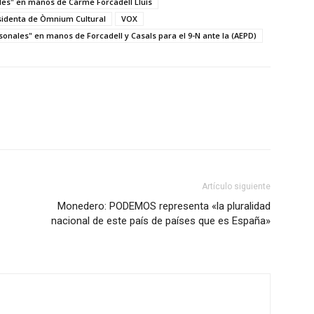
ales" en manos de Carme Forcadell Lluís
sidenta de Òmnium Cultural
VOX
sonales" en manos de Forcadell y Casals para el 9-N ante la (AEPD)
Artículo siguiente
Monedero: PODEMOS representa «la pluralidad
nacional de este país de países que es España»