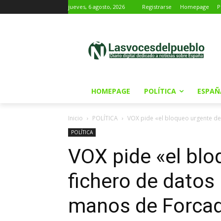
jueves, 6 agosto, 2026
Registrarse
Homepage
P
HOMEPAGE
POLÍTICA
ESPAÑ
Inicio
POLÍTICA
VOX pide «el bloqueo urgente del
POLÍTICA
VOX pide «el blo
fichero de datos
manos de Forcade