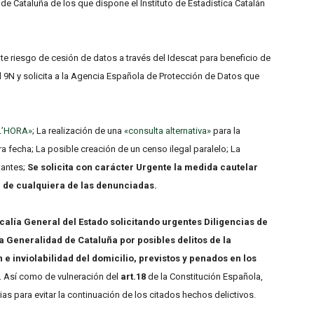
n de Cataluña de los que dispone el Instituto de Estadística Catalán
te riesgo de cesión de datos a través del Idescat para beneficio de
el 9N y solicita a la Agencia Española de Protección de Datos que
L’HORA»
; La realización de una
«consulta alternativa»
para la
a fecha; La posible creación de un censo ilegal paralelo; La
tantes;
Se solicita con carácter Urgente la medida cautelar
r de cualquiera de las denunciadas.
calía General del Estado solicitando urgentes Diligencias de
a Generalidad de Cataluña por posibles delitos de la
e inviolabilidad del domicilio, previstos y penados en los
. Así como de vulneración del
art.18
de la Constitución Española,
 para evitar la continuación de los citados hechos delictivos.