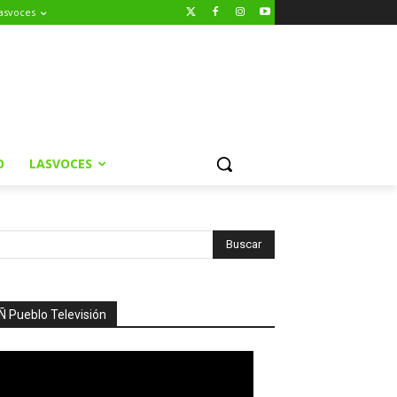
asvoces
O
LASVOCES
Ñ Pueblo Televisión