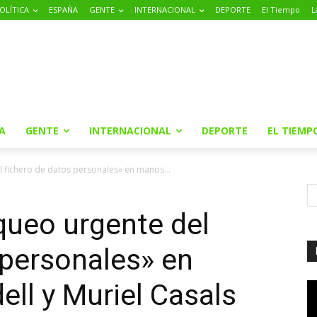
OLÍTICA
ESPAÑA
GENTE
INTERNACIONAL
DEPORTE
El Tiempo
L
A
GENTE
INTERNACIONAL
DEPORTE
EL TIEMP
 fichero de datos personales» en manos...
queo urgente del
 personales» en
ll y Muriel Casals