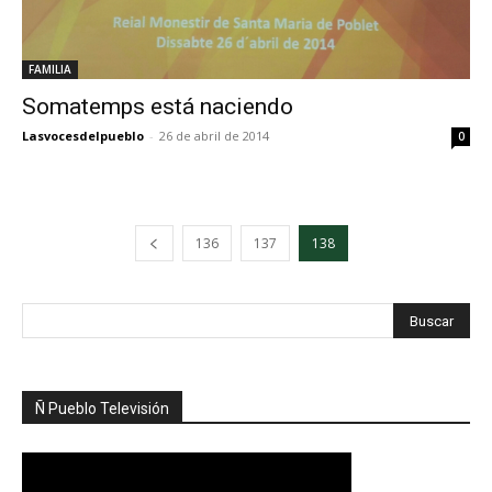
FAMILIA
Somatemps está naciendo
Lasvocesdelpueblo
-
26 de abril de 2014
0
136
137
138
Ñ Pueblo Televisión