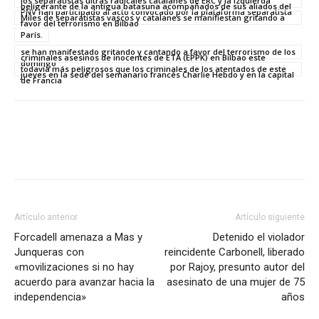
los separatistas ultras radicales catalanes de ERC y la izquierda
beligerante de la antigua batasuna acompañados de sus aliados del
PNV han participado al acto convocado por la plataforma separatista
Miles de separatistas vascos y catalanes se manifiestan gritando a
favor del terrorismo en Bilbao
París.
se han manifestado gritando y cantando a favor del terrorismo de los
criminales asesinos de inocentes de ETA (EPPK) en Bilbao este
domingo
todavía más peligrosos que los criminales de los atentados de este
jueves en la sede del semanario francés Charlie Hebdo y en la capital
de Francia
Artículo anterior
Artículo siguiente
Forcadell amenaza a Mas y
Detenido el violador
Junqueras con
reincidente Carbonell, liberado
«movilizaciones si no hay
por Rajoy, presunto autor del
acuerdo para avanzar hacia la
asesinato de una mujer de 75
independencia»
años