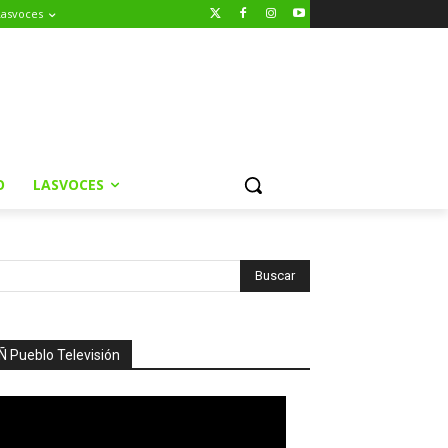
Lasvoces
O
LASVOCES
Ñ Pueblo Televisión