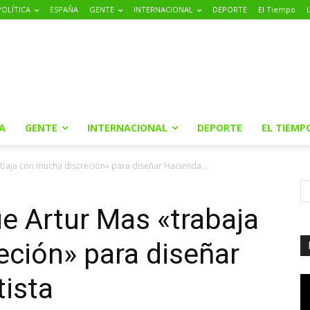
POLÍTICA
ESPAÑA
GENTE
INTERNACIONAL
DEPORTE
El Tiempo
A
GENTE
INTERNACIONAL
DEPORTE
EL TIEMP
abaja con mucha discreción» para diseñar Hacienda...
ue Artur Mas «trabaja
ción» para diseñar
ista