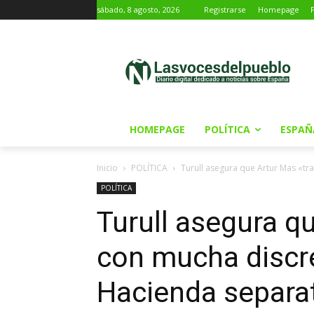
sábado, 8 agosto, 2026
Registrarse
Homepage
HOMEPAGE
POLÍTICA
ESPAÑ
Inicio
POLÍTICA
Turull asegura que Artur Mas «tr
POLÍTICA
Turull asegura q
con mucha discre
Hacienda separat