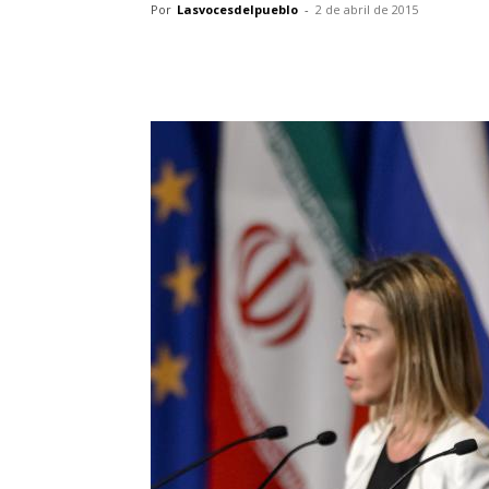
Por
Lasvocesdelpueblo
-
2 de abril de 2015