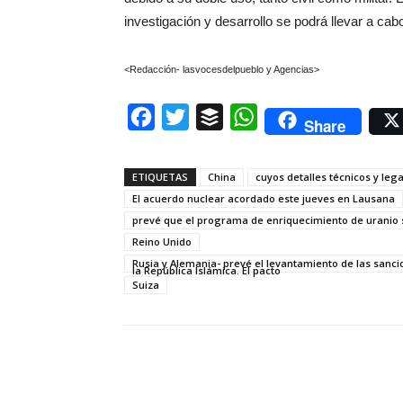
investigación y desarrollo se podrá llevar a cabo
<Redacción- lasvocesdelpueblo y Agencias>
Facebook
Twitter
Buffer
WhatsApp
Share
ETIQUETAS
China
cuyos detalles técnicos y leg
El acuerdo nuclear acordado este jueves en Lausana
prevé que el programa de enriquecimiento de uranio s
Reino Unido
Rusia y Alemania- prevé el levantamiento de las sanc
la República Islámica. El pacto
Suiza