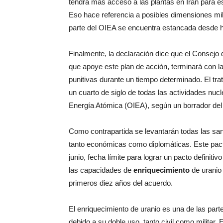
tendrá más acceso a las plantas en Irán para e
Eso hace referencia a posibles dimensiones mili
parte del OIEA se encuentra estancada desde 
Finalmente, la declaración dice que el Consej
que apoye este plan de acción, terminará con l
punitivas durante un tiempo determinado. El tr
un cuarto de siglo de todas las actividades nuc
Energía Atómica (OIEA), según un borrador del
Como contrapartida se levantarán todas las sa
tanto económicas como diplomáticas. Este pacto
junio, fecha límite para lograr un pacto definit
las capacidades de
enriquecimiento
de uranio
primeros diez años del acuerdo.
El enriquecimiento de uranio es una de las par
debido a su doble uso, tanto civil como militar.