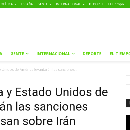
POLÍTICA
ESPAÑA
GENTE
INTERNACIONAL
DEPORTE
El Tiempo
A
GENTE
INTERNACIONAL
DEPORTE
EL TIEMP
 Unidos de América levantarán las sanciones...
a y Estado Unidos de
án las sanciones
san sobre Irán