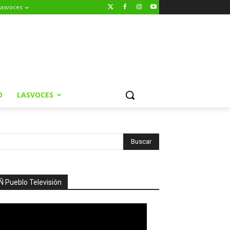
Lasvoces
O
LASVOCES
Ñ Pueblo Televisión