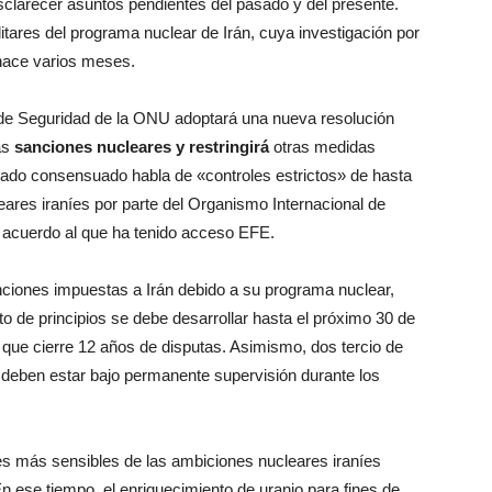
sclarecer asuntos pendientes del pasado y del presente.
tares del programa nuclear de Irán, cuya investigación por
hace varios meses.
o de Seguridad de la ONU adoptará una nueva resolución
as
sanciones nucleares y restringirá
otras medidas
atado consensuado habla de «controles estrictos» de hasta
leares iraníes por parte del Organismo Internacional de
 acuerdo al que ha tenido acceso EFE.
nciones impuestas a Irán debido a su programa nuclear,
 de principios se debe desarrollar hasta el próximo 30 de
ivo que cierre 12 años de disputas. Asimismo, dos tercio de
 deben estar bajo permanente supervisión durante los
tes más sensibles de las ambiciones nucleares iraníes
 En ese tiempo, el enriquecimiento de uranio para fines de