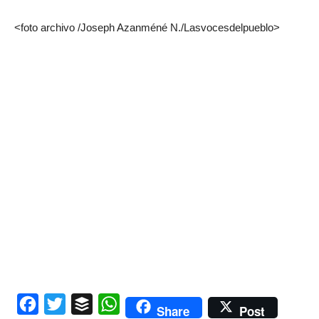
<foto archivo /Joseph Azanméné N./Lasvocesdelpueblo>
Facebook
Twitter
Buffer
WhatsApp
Share
Post