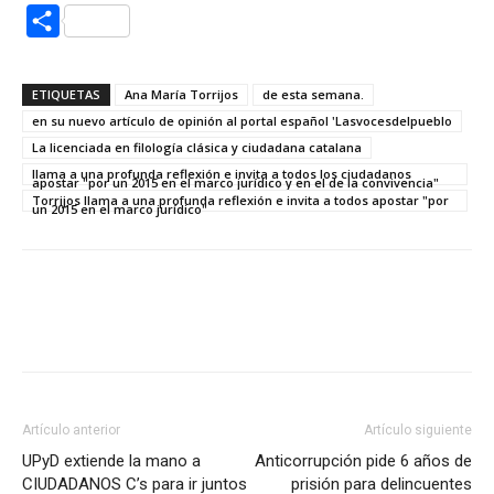
Compartir
ETIQUETAS
Ana María Torrijos
de esta semana.
en su nuevo artículo de opinión al portal español 'Lasvocesdelpueblo
La licenciada en filología clásica y ciudadana catalana
llama a una profunda reflexión e invita a todos los ciudadanos
apostar "por un 2015 en el marco jurídico y en el de la convivencia"
Torrijos llama a una profunda reflexión e invita a todos apostar "por
un 2015 en el marco jurídico"
Artículo anterior
Artículo siguiente
UPyD extiende la mano a
Anticorrupción pide 6 años de
CIUDADANOS C’s para ir juntos
prisión para delincuentes